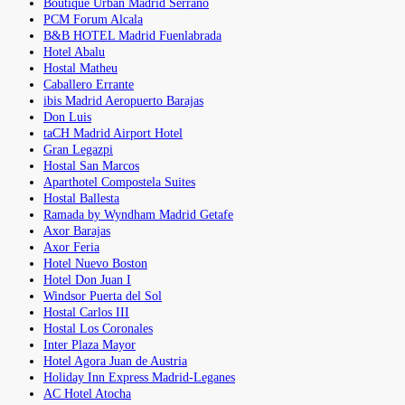
Boutique Urban Madrid Serrano
PCM Forum Alcala
B&B HOTEL Madrid Fuenlabrada
Hotel Abalu
Hostal Matheu
Caballero Errante
ibis Madrid Aeropuerto Barajas
Don Luis
taCH Madrid Airport Hotel
Gran Legazpi
Hostal San Marcos
Aparthotel Compostela Suites
Hostal Ballesta
Ramada by Wyndham Madrid Getafe
Axor Barajas
Axor Feria
Hotel Nuevo Boston
Hotel Don Juan I
Windsor Puerta del Sol
Hostal Carlos III
Hostal Los Coronales
Inter Plaza Mayor
Hotel Agora Juan de Austria
Holiday Inn Express Madrid-Leganes
AC Hotel Atocha