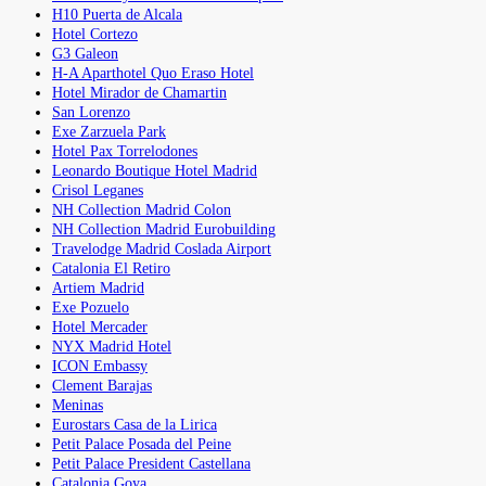
H10 Puerta de Alcala
Hotel Cortezo
G3 Galeon
H-A Aparthotel Quo Eraso Hotel
Hotel Mirador de Chamartin
San Lorenzo
Exe Zarzuela Park
Hotel Pax Torrelodones
Leonardo Boutique Hotel Madrid
Crisol Leganes
NH Collection Madrid Colon
NH Collection Madrid Eurobuilding
Travelodge Madrid Coslada Airport
Catalonia El Retiro
Artiem Madrid
Exe Pozuelo
Hotel Mercader
NYX Madrid Hotel
ICON Embassy
Clement Barajas
Meninas
Eurostars Casa de la Lirica
Petit Palace Posada del Peine
Petit Palace President Castellana
Catalonia Goya