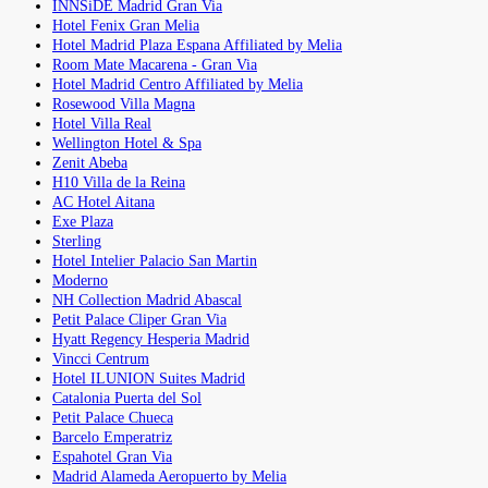
INNSiDE Madrid Gran Via
Hotel Fenix Gran Melia
Hotel Madrid Plaza Espana Affiliated by Melia
Room Mate Macarena - Gran Via
Hotel Madrid Centro Affiliated by Melia
Rosewood Villa Magna
Hotel Villa Real
Wellington Hotel & Spa
Zenit Abeba
H10 Villa de la Reina
AC Hotel Aitana
Exe Plaza
Sterling
Hotel Intelier Palacio San Martin
Moderno
NH Collection Madrid Abascal
Petit Palace Cliper Gran Via
Hyatt Regency Hesperia Madrid
Vincci Centrum
Hotel ILUNION Suites Madrid
Catalonia Puerta del Sol
Petit Palace Chueca
Barcelo Emperatriz
Espahotel Gran Via
Madrid Alameda Aeropuerto by Melia