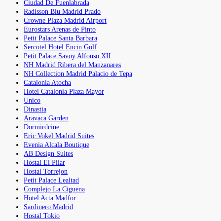
Ciudad De Fuenlabrada
Radisson Blu Madrid Prado
Crowne Plaza Madrid Airport
Eurostars Arenas de Pinto
Petit Palace Santa Barbara
Sercotel Hotel Encin Golf
Petit Palace Savoy Alfonso XII
NH Madrid Ribera del Manzanares
NH Collection Madrid Palacio de Tepa
Catalonia Atocha
Hotel Catalonia Plaza Mayor
Unico
Dinastia
Aravaca Garden
Dormirdcine
Eric Vokel Madrid Suites
Evenia Alcala Boutique
AB Design Suites
Hostal El Pilar
Hostal Torrejon
Petit Palace Lealtad
Complejo La Ciguena
Hotel Acta Madfor
Sardinero Madrid
Hostal Tokio