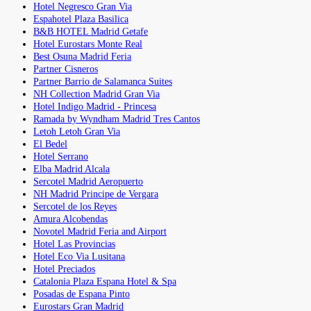
Hotel Negresco Gran Via
Espahotel Plaza Basilica
B&B HOTEL Madrid Getafe
Hotel Eurostars Monte Real
Best Osuna Madrid Feria
Partner Cisneros
Partner Barrio de Salamanca Suites
NH Collection Madrid Gran Via
Hotel Indigo Madrid - Princesa
Ramada by Wyndham Madrid Tres Cantos
Letoh Letoh Gran Via
El Bedel
Hotel Serrano
Elba Madrid Alcala
Sercotel Madrid Aeropuerto
NH Madrid Principe de Vergara
Sercotel de los Reyes
Amura Alcobendas
Novotel Madrid Feria and Airport
Hotel Las Provincias
Hotel Eco Via Lusitana
Hotel Preciados
Catalonia Plaza Espana Hotel & Spa
Posadas de Espana Pinto
Eurostars Gran Madrid