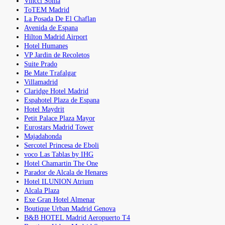
Vincci Soma
ToTEM Madrid
La Posada De El Chaflan
Avenida de Espana
Hilton Madrid Airport
Hotel Humanes
VP Jardin de Recoletos
Suite Prado
Be Mate Trafalgar
Villamadrid
Claridge Hotel Madrid
Espahotel Plaza de Espana
Hotel Maydrit
Petit Palace Plaza Mayor
Eurostars Madrid Tower
Majadahonda
Sercotel Princesa de Eboli
voco Las Tablas by IHG
Hotel Chamartin The One
Parador de Alcala de Henares
Hotel ILUNION Atrium
Alcala Plaza
Exe Gran Hotel Almenar
Boutique Urban Madrid Genova
B&B HOTEL Madrid Aeropuerto T4