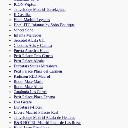
ICON Wipton
Travelodge Madrid Torrelaguna
II Castillas
Hotel Madrid Leganes
Hotel ITC Infantas by Soho Boutique
Vincci Soho
Infanta Mercedes
Sercotel Alcala 611
Globales Acis y Galatea
Puerta America Hotel
Petit Palace Tres Cruces
Petit Palace Alcala
Eurostars Suites Mirasierra
Petit Palace Plaza del Carmen
Radisson RED Madrid
Room Mate Mario
Room Mate Alicia
Catalonia Las Cortes
Petit Palace Plaza Espana
Exe Getafe
Eurostars I-Hotel
Libere Madrid Palacio Real
Travelodge Madrid Alcala de Henares
B&B HOTEL Madrid Pinar de Las Rozas
Hotel Luze Castellana