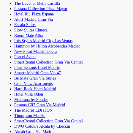
The Level at Melia Castilla
Pestana Collection Plaza Mayor
Hotel Riu Plaza Espana
Aloft Madrid Gran Via
Escala Suites
Slow Suites Chueca
Room Mate Alba
Ibis Styles Madrid City Las Ventas
Hampton by Hilton Alcobendas Madrid
New Point Madrid Opera
Porcel Avant
SmartRental Collection Gran Via Centric
Four Seasons Hotel Madrid
Smartr Madrid Gran Via 47
Be Mate Gran Via Suites
Gran View Apartments
Hard Rock Hotel Madrid
Hotel Villa Odon
Malasana by Sonder
Pestana CR7 Gran Via Madrid
The Madrid EDITION
Thompson Madrid
SmartRental Collection Gran Via Capital
DWO Colours Alcala by Checkin
Akeah Gran Via Madrid