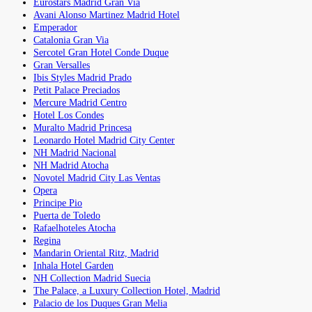
Eurostars Madrid Gran Via
Avani Alonso Martinez Madrid Hotel
Emperador
Catalonia Gran Via
Sercotel Gran Hotel Conde Duque
Gran Versalles
Ibis Styles Madrid Prado
Petit Palace Preciados
Mercure Madrid Centro
Hotel Los Condes
Muralto Madrid Princesa
Leonardo Hotel Madrid City Center
NH Madrid Nacional
NH Madrid Atocha
Novotel Madrid City Las Ventas
Opera
Principe Pio
Puerta de Toledo
Rafaelhoteles Atocha
Regina
Mandarin Oriental Ritz, Madrid
Inhala Hotel Garden
NH Collection Madrid Suecia
The Palace, a Luxury Collection Hotel, Madrid
Palacio de los Duques Gran Melia