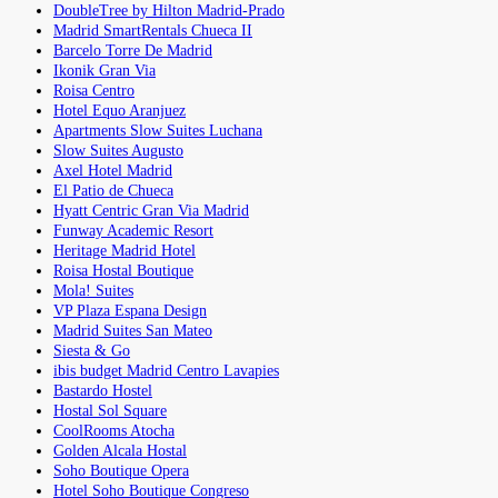
DoubleTree by Hilton Madrid-Prado
Madrid SmartRentals Chueca II
Barcelo Torre De Madrid
Ikonik Gran Via
Roisa Centro
Hotel Equo Aranjuez
Apartments Slow Suites Luchana
Slow Suites Augusto
Axel Hotel Madrid
El Patio de Chueca
Hyatt Centric Gran Via Madrid
Funway Academic Resort
Heritage Madrid Hotel
Roisa Hostal Boutique
Mola! Suites
VP Plaza Espana Design
Madrid Suites San Mateo
Siesta & Go
ibis budget Madrid Centro Lavapies
Bastardo Hostel
Hostal Sol Square
CoolRooms Atocha
Golden Alcala Hostal
Soho Boutique Opera
Hotel Soho Boutique Congreso