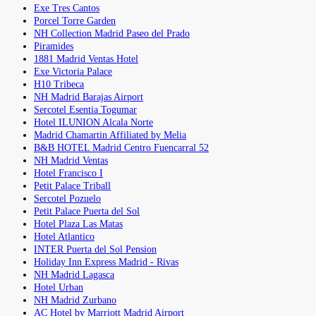
Exe Tres Cantos
Porcel Torre Garden
NH Collection Madrid Paseo del Prado
Piramides
1881 Madrid Ventas Hotel
Exe Victoria Palace
H10 Tribeca
NH Madrid Barajas Airport
Sercotel Esentia Togumar
Hotel ILUNION Alcala Norte
Madrid Chamartin Affiliated by Melia
B&B HOTEL Madrid Centro Fuencarral 52
NH Madrid Ventas
Hotel Francisco I
Petit Palace Triball
Sercotel Pozuelo
Petit Palace Puerta del Sol
Hotel Plaza Las Matas
Hotel Atlantico
INTER Puerta del Sol Pension
Holiday Inn Express Madrid - Rivas
NH Madrid Lagasca
Hotel Urban
NH Madrid Zurbano
AC Hotel by Marriott Madrid Airport